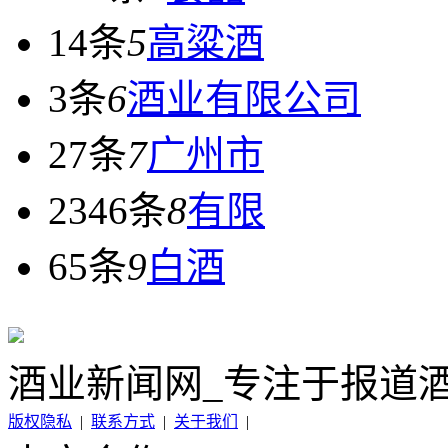
14条
5
高粱酒
3条
6
酒业有限公司
27条
7
广州市
2346条
8
有限
65条
9
白酒
酒业新闻网_专注于报道
版权隐私
|
联系方式
|
关于我们
|