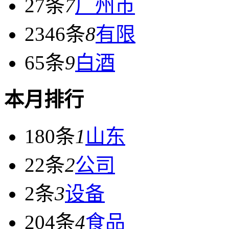
27条
7
广州市
2346条
8
有限
65条
9
白酒
本月排行
180条
1
山东
22条
2
公司
2条
3
设备
204条
4
食品