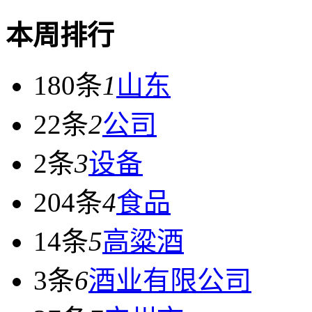
本周排行
180条
1
山东
22条
2
公司
2条
3
设备
204条
4
食品
14条
5
高粱酒
3条
6
酒业有限公司