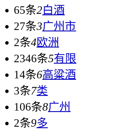
65条
2
白酒
27条
3
广州市
2条
4
欧洲
2346条
5
有限
14条
6
高粱酒
3条
7
类
106条
8
广州
2条
9
多