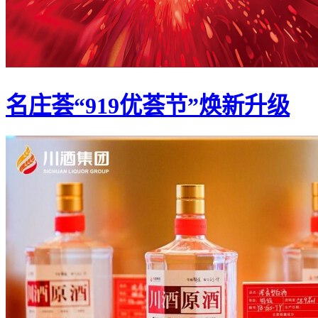
名庄荟“919优荟节”焕新升级