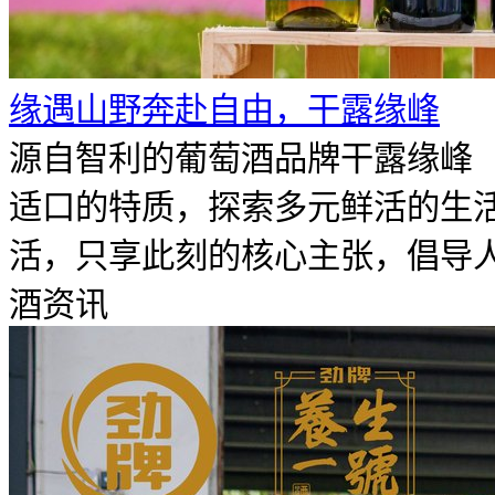
​缘遇山野奔赴自由，干露缘峰
源自智利的葡萄酒品牌干露缘峰（F
适口的特质，探索多元鲜活的生
活，只享此刻的核心主张，倡导人们
酒资讯