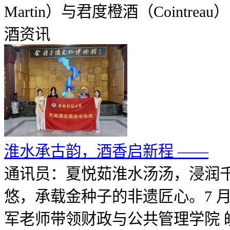
Martin）与君度橙酒（Cointrea
酒资讯
淮水承古韵，酒香启新程 ——
通讯员：夏悦茹淮水汤汤，浸润
悠，承载金种子的非遗匠心。7 月
军老师带领财政与公共管理学院 皖酒