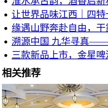
淮水承古韵，酒香启新
让世界品味江西｜四特
​缘遇山野奔赴自由，干
溯源中国 九华寻真—
三款新品上市，金星啤
相关推荐