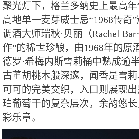
聚光灯下，格兰多纳史上最高年
高地单一麦芽威士忌“1968传
调酒大师瑞秋·贝丽（Rachel Ba
作”的稀世珍酿，由1968年的
德罗·希梅内斯雪莉桶中熟成逾
古董胡桃木般深邃，闻香是雪莉
可可的完美交织，入口则展现出
珀葡萄干的复杂层次，余韵悠长
彩乐章。