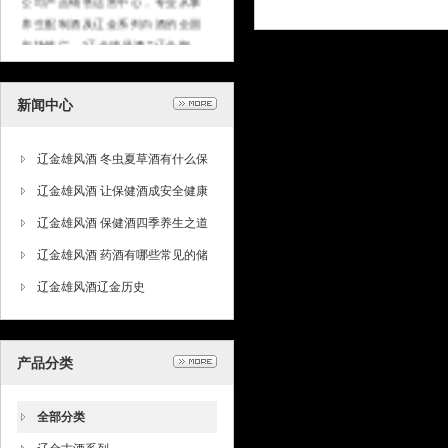
养生配制酒及辽金系列白酒的全国
市场推广。“辽金雄风酒”“辽金御
酒”在业内以及消费者中间均享有较
高的声誉，在河南省的保健酒市场
上更是连续2年销量排名前两位。我
新闻中心
们的公司是一个充满活力和机会的
企业，立足于保健酒的快速发展，
辽金雄风酒 冬虫夏草酒有什么保
着力于人才与公司的共同进步，依
托公司先进的企业平台，为广大有
健功效
辽金雄风酒 让保健酒成安全健康
识之士提供广阔的发展空间。
消费主流
辽金雄风酒 保健酒四季养生之道
辽金雄风酒 药酒有哪些常见的储
存方法
辽金雄风酒辽金历史
产品分类
全部分类