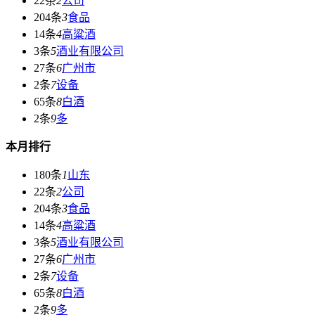
22条
2
公司
204条
3
食品
14条
4
高粱酒
3条
5
酒业有限公司
27条
6
广州市
2条
7
设备
65条
8
白酒
2条
9
多
本月排行
180条
1
山东
22条
2
公司
204条
3
食品
14条
4
高粱酒
3条
5
酒业有限公司
27条
6
广州市
2条
7
设备
65条
8
白酒
2条
9
多