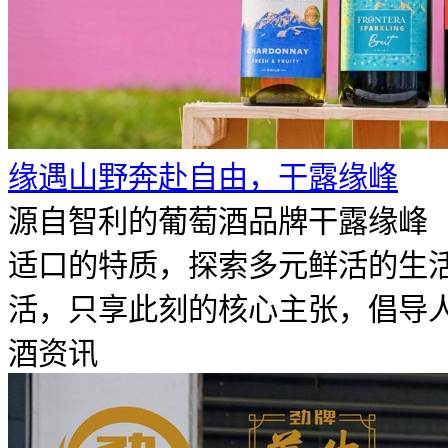
​缘遇山野奔赴自由，干露缘峰
源自智利的葡萄酒品牌干露缘峰（F
适口的特质，探索多元鲜活的生
活，只享此刻的核心主张，倡导人们
酒资讯