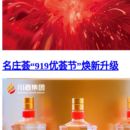
名庄荟“919优荟节”焕新升级