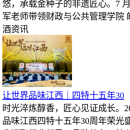
悠，承载金种子的非遗匠心。7 月
军老师带领财政与公共管理学院 皖酒
酒资讯
让世界品味江西｜四特十五年30
时光淬炼醇香，匠心见证成长。20
品味江西四特十五年30周年荣光