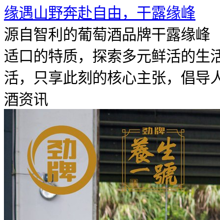
​缘遇山野奔赴自由，干露缘峰
源自智利的葡萄酒品牌干露缘峰（F
适口的特质，探索多元鲜活的生
活，只享此刻的核心主张，倡导人们
酒资讯