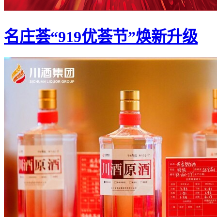
名庄荟“919优荟节”焕新升级