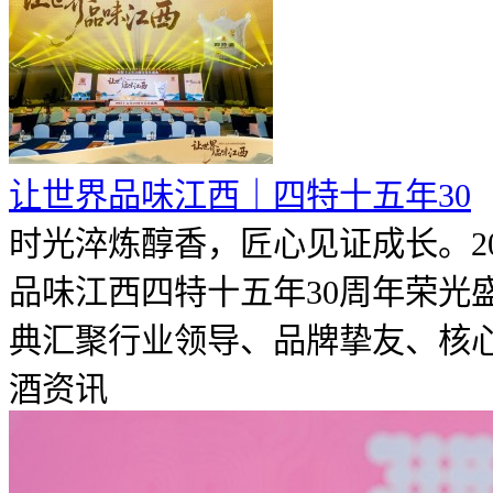
让世界品味江西｜四特十五年30
时光淬炼醇香，匠心见证成长。20
品味江西四特十五年30周年荣光
典汇聚行业领导、品牌挚友、核心合
酒资讯