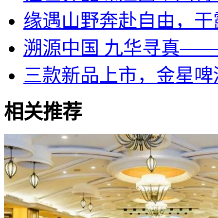
​缘遇山野奔赴自由，干
溯源中国 九华寻真—
三款新品上市，金星啤
相关推荐