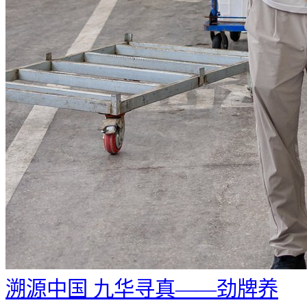
溯源中国 九华寻真——劲牌养