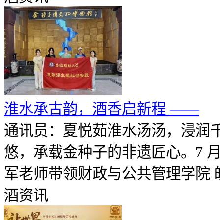
淮水承古韵，酒香启新程 ——
通讯员：夏悦茹淮水汤汤，浸润
悠，承载金种子的非遗匠心。7 月
军老师带领财政与公共管理学院 皖酒
酒资讯