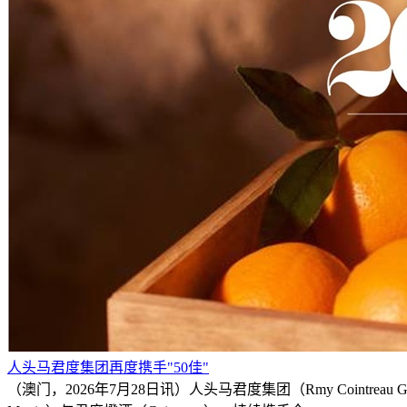
人头马君度集团再度携手"50佳"
（澳门，2026年7月28日讯）人头马君度集团（Rmy Cointrea