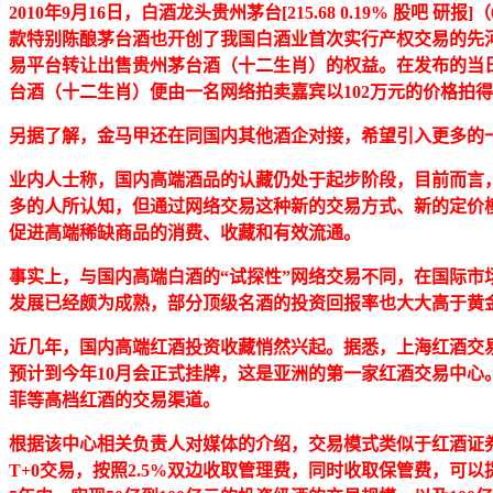
2010年9月16日，白酒龙头贵州茅台
[
215.68
0.19%
股吧 研报]
（
款特别陈酿茅台酒也开创了我国白酒业首次实行产权交易的先
易平台转让出售贵州茅台酒（十二生肖）的权益。在发布的当日
台酒（十二生肖）便由一名网络拍卖嘉宾以102万元的价格拍
另据了解，金马甲还在同国内其他酒企对接，希望引入更多的
业内人士称，国内高端酒品的认藏仍处于起步阶段，目前而言
多的人所认知，但通过网络交易这种新的交易方式、新的定价
促进高端稀缺商品的消费、收藏和有效流通。
事实上，与国内高端白酒的“试探性”网络交易不同，在国际市
发展已经颇为成熟，部分顶级名酒的投资回报率也大大高于黄
近几年，国内高端红酒投资收藏悄然兴起。据悉，上海红酒交易
预计到今年10月会正式挂牌，这是亚洲的第一家红酒交易中心
菲等高档红酒的交易渠道。
根据该中心相关负责人对媒体的介绍，交易模式类似于红酒证券
T+0交易，按照2.5%双边收取管理费，同时收取保管费，可