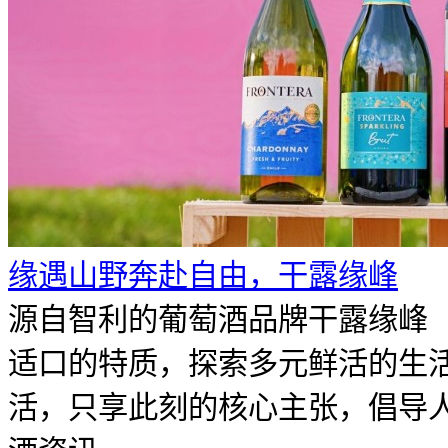
​缘遇山野奔赴自由，干露缘峰
源自智利的葡萄酒品牌干露缘峰（F
适口的特质，探索多元鲜活的生
活，只享此刻的核心主张，倡导人们