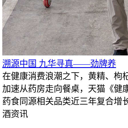
溯源中国 九华寻真——劲牌养
在健康消费浪潮之下，黄精、枸
加速从药房走向餐桌，天猫《健
药食同源相关品类近三年复合增长率
酒资讯