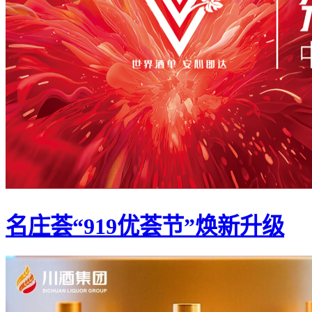
名庄荟“919优荟节”焕新升级