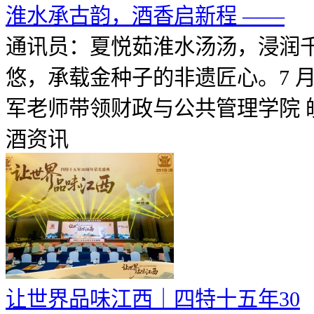
淮水承古韵，酒香启新程 ——
通讯员：夏悦茹淮水汤汤，浸润
悠，承载金种子的非遗匠心。7 月
军老师带领财政与公共管理学院 皖酒
酒资讯
让世界品味江西｜四特十五年30