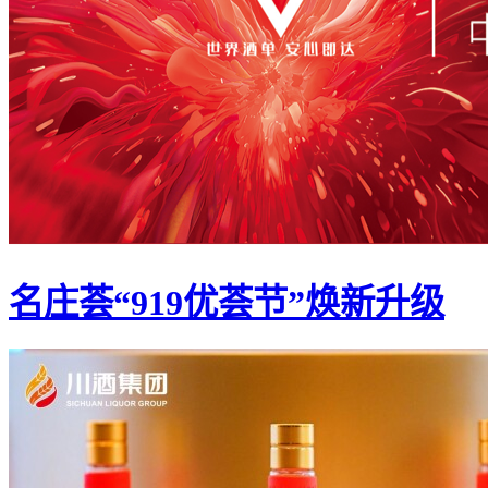
名庄荟“919优荟节”焕新升级