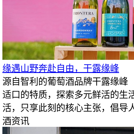
​缘遇山野奔赴自由，干露缘峰
源自智利的葡萄酒品牌干露缘峰（F
适口的特质，探索多元鲜活的生
活，只享此刻的核心主张，倡导人们
酒资讯