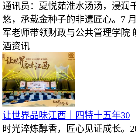
通讯员：夏悦茹淮水汤汤，浸润
悠，承载金种子的非遗匠心。7 月
军老师带领财政与公共管理学院 皖酒
酒资讯
让世界品味江西｜四特十五年30
时光淬炼醇香，匠心见证成长。20