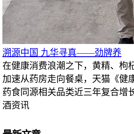
溯源中国 九华寻真——劲牌养
在健康消费浪潮之下，黄精、枸
加速从药房走向餐桌，天猫《健
药食同源相关品类近三年复合增长率
酒资讯