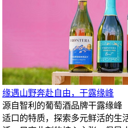
​缘遇山野奔赴自由，干露缘峰
源自智利的葡萄酒品牌干露缘峰（F
适口的特质，探索多元鲜活的生