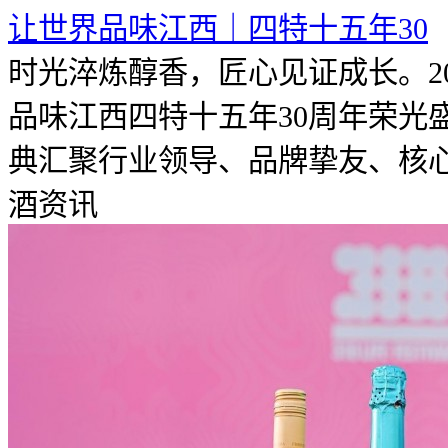
让世界品味江西｜四特十五年30
时光淬炼醇香，匠心见证成长。20
品味江西四特十五年30周年荣光
典汇聚行业领导、品牌挚友、核心合
酒资讯