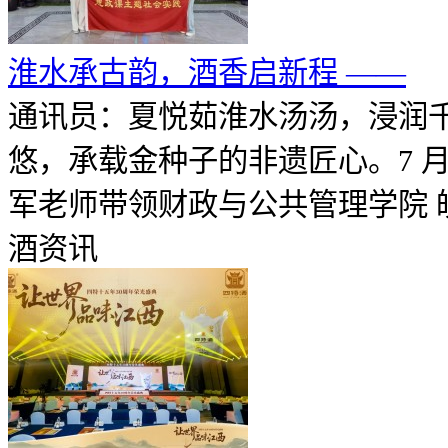
淮水承古韵，酒香启新程 ——
通讯员：夏悦茹淮水汤汤，浸润
悠，承载金种子的非遗匠心。7 月
军老师带领财政与公共管理学院 皖酒
酒资讯