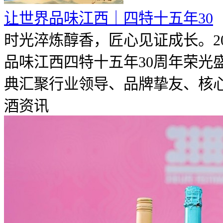
让世界品味江西｜四特十五年30
时光淬炼醇香，匠心见证成长。20
品味江西四特十五年30周年荣光
典汇聚行业领导、品牌挚友、核心合
酒资讯