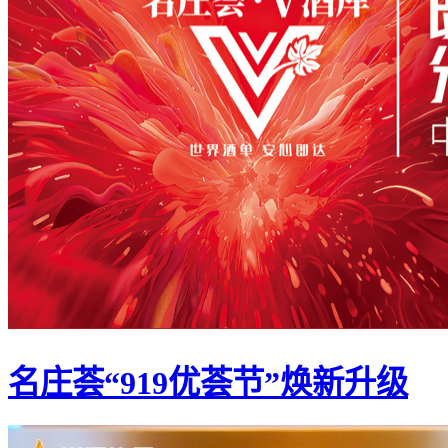
名庄荟“919优荟节”焕新升级