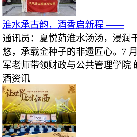
淮水承古韵，酒香启新程 ——
通讯员：夏悦茹淮水汤汤，浸润
悠，承载金种子的非遗匠心。7 月
军老师带领财政与公共管理学院 皖酒
酒资讯