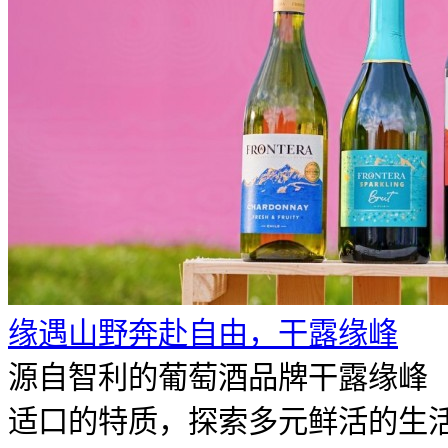
​缘遇山野奔赴自由，干露缘峰
源自智利的葡萄酒品牌干露缘峰（F
适口的特质，探索多元鲜活的生