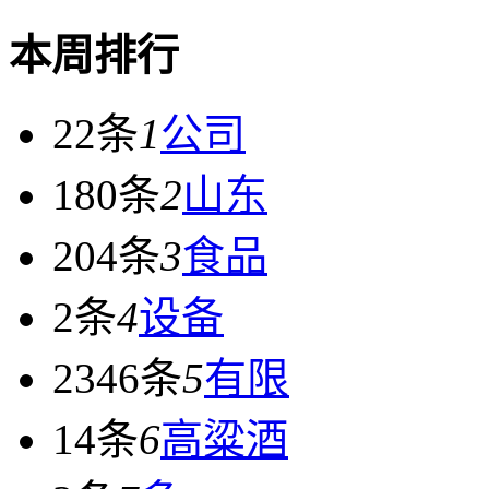
本周排行
22条
1
公司
180条
2
山东
204条
3
食品
2条
4
设备
2346条
5
有限
14条
6
高粱酒