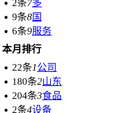
2条
7
多
9条
8
国
6条
9
服务
本月排行
22条
1
公司
180条
2
山东
204条
3
食品
2条
4
设备