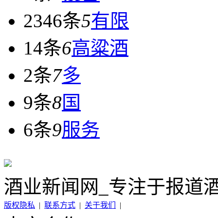
2346条
5
有限
14条
6
高粱酒
2条
7
多
9条
8
国
6条
9
服务
酒业新闻网_专注于报道
版权隐私
|
联系方式
|
关于我们
|