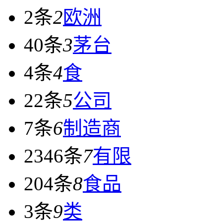
2条
2
欧洲
40条
3
茅台
4条
4
食
22条
5
公司
7条
6
制造商
2346条
7
有限
204条
8
食品
3条
9
类